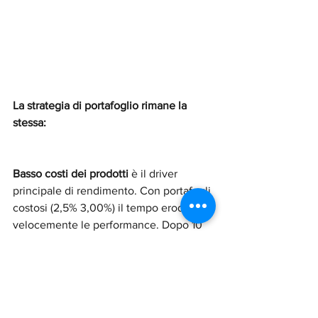
La strategia di portafoglio rimane la 
stessa: 
Basso costi dei prodotti
 è il driver 
principale di rendimento. Con portafogli 
costosi (2,5% 3,00%) il tempo erode 
velocemente le performance. Dopo 10 
anni un terzo del patrimonio (30/40%) 
svanisce nei costi e non consente la 
capitalizzazione dei rendimenti. 