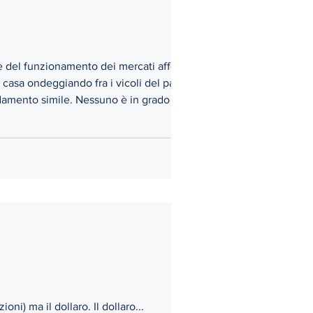
se del funzionamento dei mercati afferma
 casa ondeggiando fra i vicoli del paese
ndamento simile. Nessuno è in grado di
Il tema prevalente di questo 2025 movimentato non è tanto la volatilità dell'azionario (oscillazioni) ma il dollaro. Il dollaro...