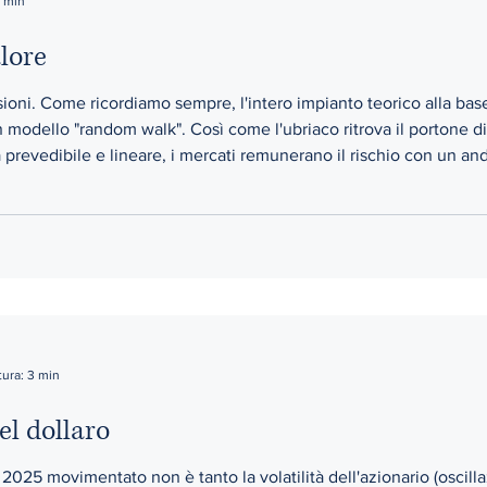
3 min
alore
sioni. Come ricordiamo sempre, l'intero impianto teorico alla ba
modello "random walk". Così come l'ubriaco ritrova il portone di
a prevedibile e lineare, i mercati remunerano il rischio con un a
rezzi del futuro perchè i prezzi del futuro dipendono d
tura: 3 min
el dollaro